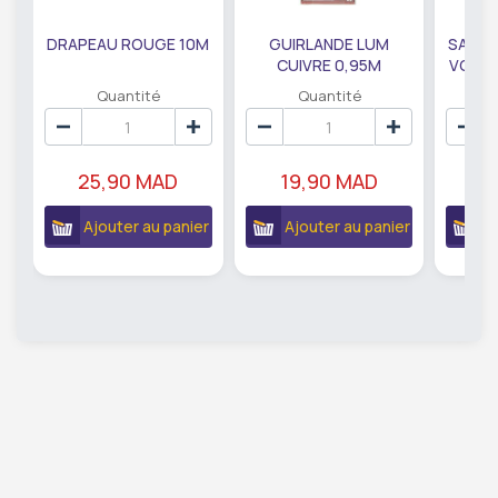
DRAPEAU ROUGE 10M
GUIRLANDE LUM
SAUMO
CUIVRE 0,95M
VODKA
DE79207
EC
Quantité
Quantité
25,90 MAD
19,90 MAD
18
Ajouter au panier
Ajouter au panier
A