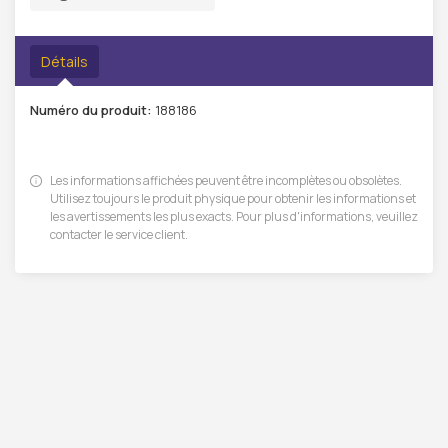
Détails
Numéro du produit:
188186
Les informations affichées peuvent être incomplètes ou obsolètes.
Utilisez toujours le produit physique pour obtenir les informations et
les avertissements les plus exacts. Pour plus d'informations, veuillez
contacter le service client.