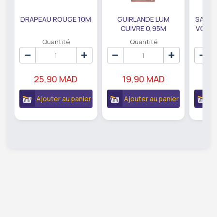
DRAPEAU ROUGE 10M
GUIRLANDE LUM
SAUMO
CUIVRE 0,95M
VODKA
DE79207
EC
Quantité
Quantité
25,90 MAD
19,90 MAD
18
Ajouter au panier
Ajouter au panier
A