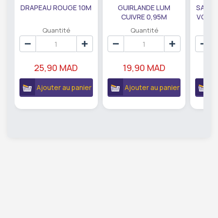
DRAPEAU ROUGE 10M
GUIRLANDE LUM
SAUMO
CUIVRE 0,95M
VODKA
DE79207
EC
Quantité
Quantité
25,90 MAD
19,90 MAD
18
Ajouter au panier
Ajouter au panier
A