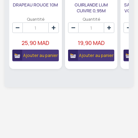
DRAPEAU ROUGE 10M
GUIRLANDE LUM
SAUMO
CUIVRE 0,95M
VODKA
DE79207
EC
Quantité
Quantité
25,90 MAD
19,90 MAD
18
Ajouter au panier
Ajouter au panier
A