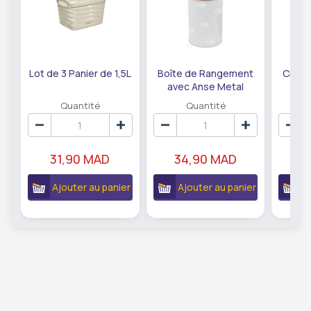
Lot de 3 Panier de 1,5L
Boîte de Rangement
Cintre
avec Anse Metal
Blanc.
Quantité
Quantité
31,90 MAD
34,90 MAD
3
Ajouter au panier
Ajouter au panier
A