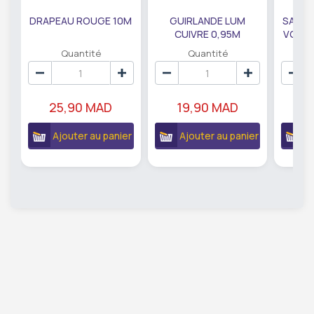
DRAPEAU ROUGE 10M
GUIRLANDE LUM
SAUMO
CUIVRE 0,95M
VODKA
DE79207
EC
Quantité
Quantité
25,90 MAD
19,90 MAD
18
Ajouter au panier
Ajouter au panier
A