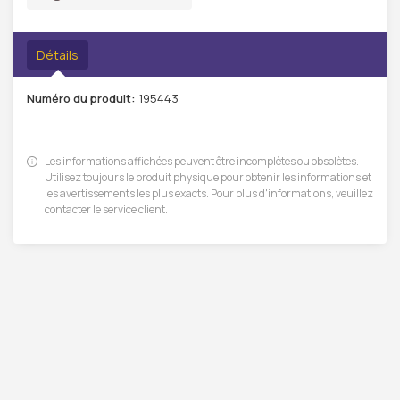
Détails
Numéro du produit:
195443
Les informations affichées peuvent être incomplètes ou obsolètes.
Utilisez toujours le produit physique pour obtenir les informations et
les avertissements les plus exacts. Pour plus d'informations, veuillez
contacter le service client.