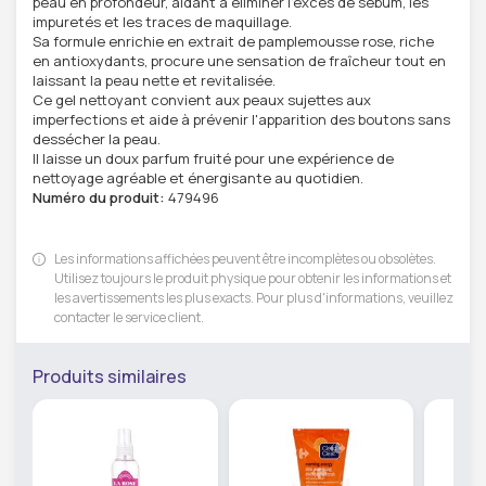
peau en profondeur, aidant à éliminer l'excès de sébum, les
impuretés et les traces de maquillage.
Sa formule enrichie en extrait de pamplemousse rose, riche
en antioxydants, procure une sensation de fraîcheur tout en
laissant la peau nette et revitalisée.
Ce gel nettoyant convient aux peaux sujettes aux
imperfections et aide à prévenir l'apparition des boutons sans
dessécher la peau.
Il laisse un doux parfum fruité pour une expérience de
nettoyage agréable et énergisante au quotidien.
Numéro du produit:
479496
Les informations affichées peuvent être incomplètes ou obsolètes.
Utilisez toujours le produit physique pour obtenir les informations et
les avertissements les plus exacts. Pour plus d'informations, veuillez
contacter le service client.
Produits similaires