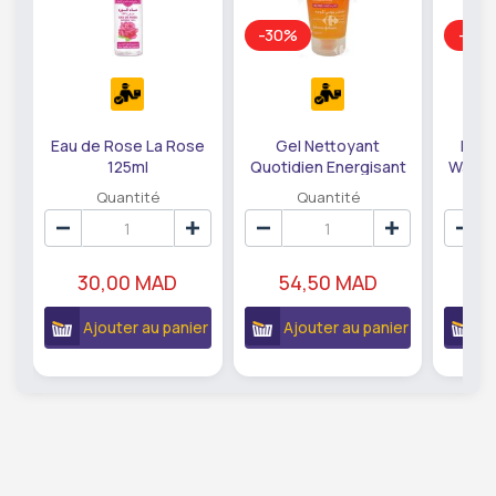
-30%
-21
Eau de Rose La Rose
Gel Nettoyant
Déma
125ml
Quotidien Energisant
Water
Clean & Clear 150ml
Quantité
Quantité
30,00 MAD
54,50 MAD
2
Ajouter au panier
Ajouter au panier
A