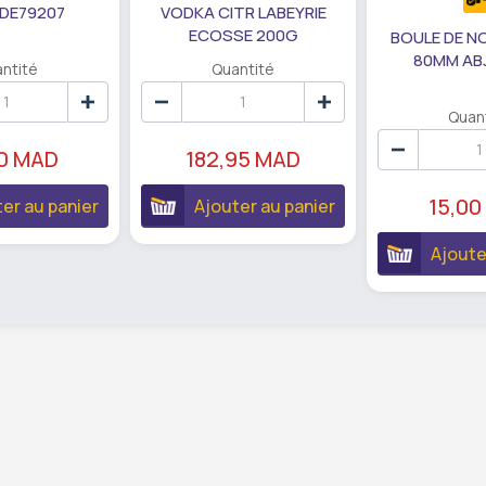
 DE79207
VODKA CITR LABEYRIE
ECOSSE 200G
BOULE DE N
80MM AB
ntité
Quantité
Quan
90 MAD
182,95 MAD
15,00
er au panier
Ajouter au panier
Ajoute