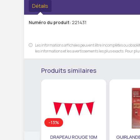
Détails
Numéro du produit:
221431
Les informations affichées peuvent être incomplètes ou obsolète
les informations et les avertissements les plus exacts. Pour plus
Produits similaires
-13%
DRAPEAU ROUGE 10M
GUIRLANDE