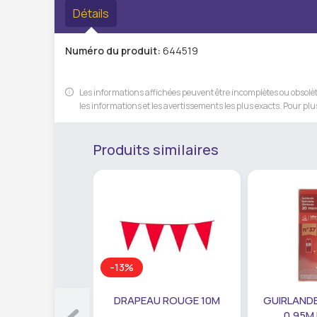
Détails
Numéro du produit:
644519
Les informations affichées peuvent être incomplètes ou obsolète
les informations et les avertissements les plus exacts. Pour plus
Produits similaires
-13%
DRAPEAU ROUGE 10M
GUIRLANDE
0,95M