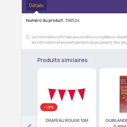
Détails
Numéro du produit:
398524
Les informations affichées peuvent être incomplètes ou obsolète
les informations et les avertissements les plus exacts. Pour plus
Produits similaires
-13%
DRAPEAU ROUGE 10M
GUIRLANDE
0,95M