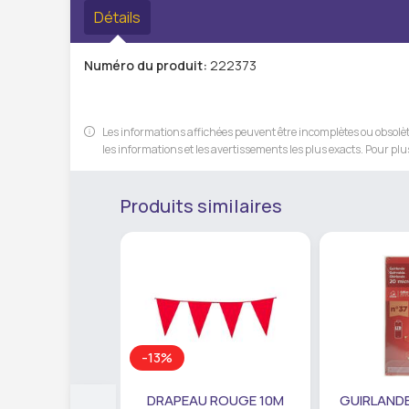
Détails
Numéro du produit:
222373
Les informations affichées peuvent être incomplètes ou obsolète
les informations et les avertissements les plus exacts. Pour plus
Produits similaires
-13%
DRAPEAU ROUGE 10M
GUIRLANDE