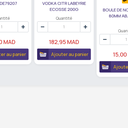
 DE79207
VODKA CITR LABEYRIE
ECOSSE 200G
BOULE DE N
80MM AB
ntité
Quantité
Quan
90 MAD
182,95 MAD
15,00
er au panier
Ajouter au panier
Ajoute