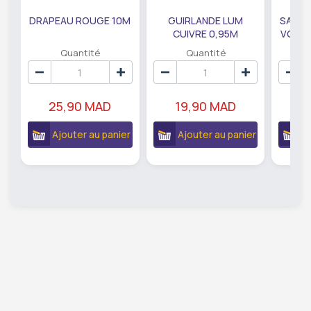
DRAPEAU ROUGE 10M
GUIRLANDE LUM
SAUMO
CUIVRE 0,95M
VODKA
DE79207
EC
Quantité
Quantité
25,90 MAD
19,90 MAD
18
Ajouter au panier
Ajouter au panier
A