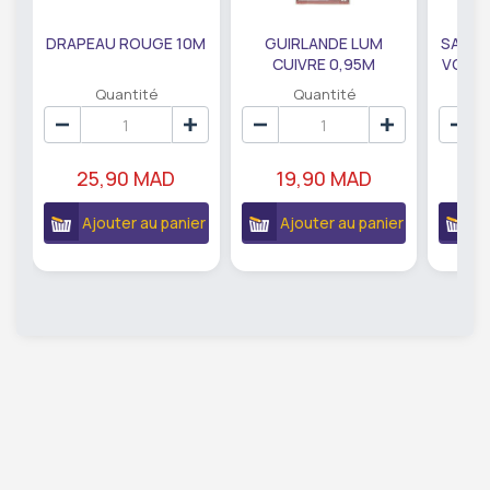
DRAPEAU ROUGE 10M
GUIRLANDE LUM
SAUMO
CUIVRE 0,95M
VODKA
DE79207
EC
Quantité
Quantité
25,90 MAD
19,90 MAD
18
Ajouter au panier
Ajouter au panier
A