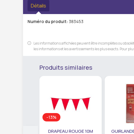
Détails
Numéro du produit:
383453
Les informations affichées peuvent être incomplètes ou obsolète
les informations et les avertissements les plus exacts. Pour plus
Produits similaires
-13%
DRAPEAU ROUGE 10M
GUIRLANDE