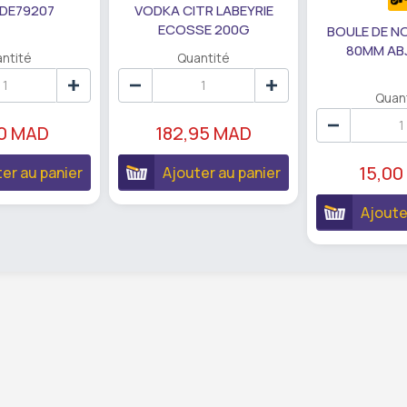
 DE79207
VODKA CITR LABEYRIE
ECOSSE 200G
BOULE DE N
80MM AB
ntité
Quantité
Quan
90 MAD
182,95 MAD
15,00
er au panier
Ajouter au panier
Ajoute