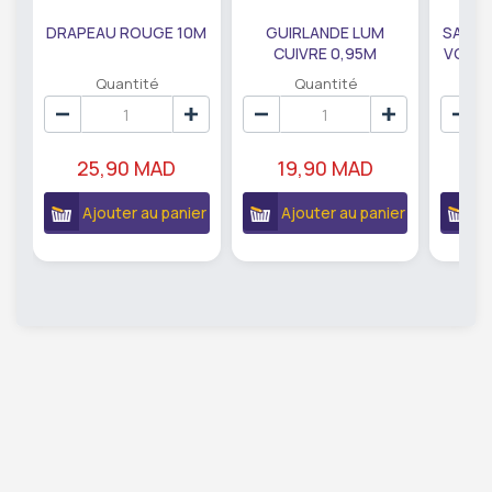
DRAPEAU ROUGE 10M
GUIRLANDE LUM
SAUMO
CUIVRE 0,95M
VODKA
DE79207
EC
Quantité
Quantité
25,90 MAD
19,90 MAD
18
Ajouter au panier
Ajouter au panier
A