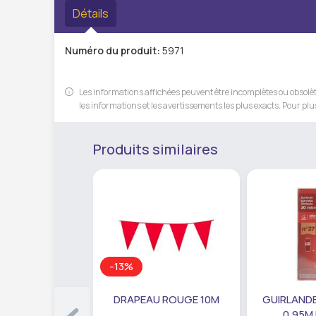
Détails
Numéro du produit:
5971
Les informations affichées peuvent être incomplètes ou obsolète
les informations et les avertissements les plus exacts. Pour plus
Produits similaires
-13%
DRAPEAU ROUGE 10M
GUIRLANDE
0,95M