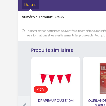
Détails
Numéro du produit:
73535
Les informations affichées peuvent être incomplètes ou obsolète
les informations et les avertissements les plus exacts. Pour plus
Produits similaires
-13%
DRAPEAU ROUGE 10M
GUIRLANDE
0,95M