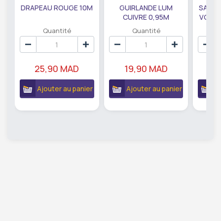
DRAPEAU ROUGE 10M
GUIRLANDE LUM
SAUMO
CUIVRE 0,95M
VODKA
DE79207
EC
Quantité
Quantité
25,90 MAD
19,90 MAD
18
Ajouter au panier
Ajouter au panier
A