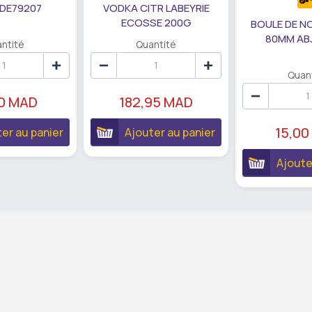
 DE79207
VODKA CITR LABEYRIE
ECOSSE 200G
BOULE DE N
80MM AB
ntité
Quantité
Quan
90 MAD
182,95 MAD
15,00
er au panier
Ajouter au panier
Ajoute