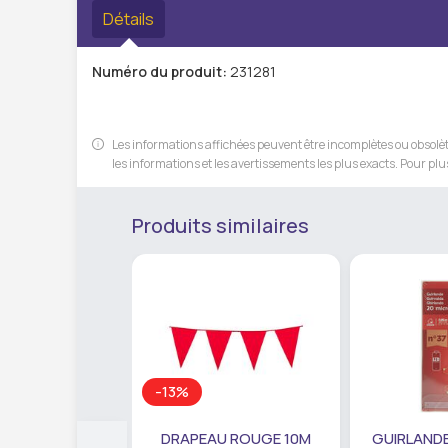
Détails
Numéro du produit:
231281
Les informations affichées peuvent être incomplètes ou obsolète
les informations et les avertissements les plus exacts. Pour plus
Produits similaires
-13%
DRAPEAU ROUGE 10M
GUIRLANDE