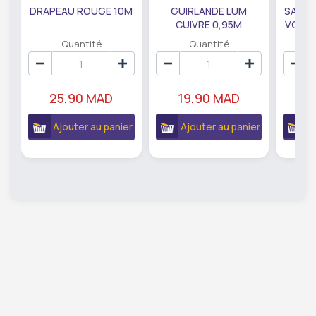
DRAPEAU ROUGE 10M
GUIRLANDE LUM
SAUMO
CUIVRE 0,95M
VODKA
DE79207
EC
Quantité
Quantité
25,90 MAD
19,90 MAD
18
Ajouter au panier
Ajouter au panier
A