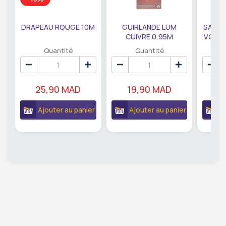
DRAPEAU ROUGE 10M
GUIRLANDE LUM
SAUMO
CUIVRE 0,95M
VODKA
DE79207
EC
Quantité
Quantité
25,90 MAD
19,90 MAD
18
Ajouter au panier
Ajouter au panier
A