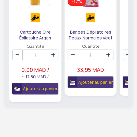
-17%
Cartouche Cire
Bandes Dépilatoires
Car
Épilatoire Argan
Peaux Normales Veet
Epi
Depiliss 100ml
10 feuilles
Dep
Quantité
Quantité
0,00 MAD /
33,95 MAD
1
~ 17,80 MAD /
Ajouter au panier
A
Ajouter au panier