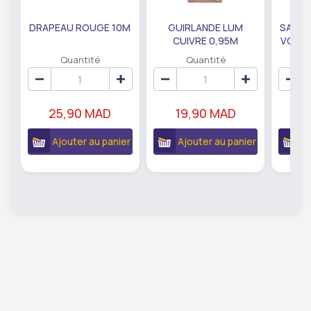
DRAPEAU ROUGE 10M
GUIRLANDE LUM
SAUMO
CUIVRE 0,95M
VODKA
DE79207
EC
Quantité
Quantité
25,90 MAD
19,90 MAD
18
Ajouter au panier
Ajouter au panier
A