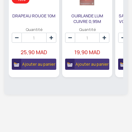
DRAPEAU ROUGE 10M
GUIRLANDE LUM
SAUMO
CUIVRE 0,95M
VODKA
DE79207
EC
Quantité
Quantité
25,90 MAD
19,90 MAD
18
Ajouter au panier
Ajouter au panier
A