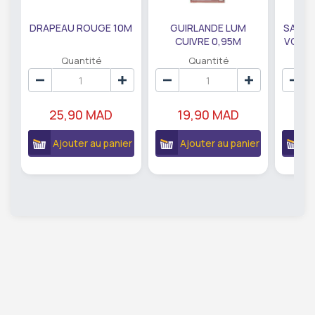
DRAPEAU ROUGE 10M
GUIRLANDE LUM
SAUMO
CUIVRE 0,95M
VODKA
DE79207
EC
Quantité
Quantité
25,90 MAD
19,90 MAD
18
Ajouter au panier
Ajouter au panier
A