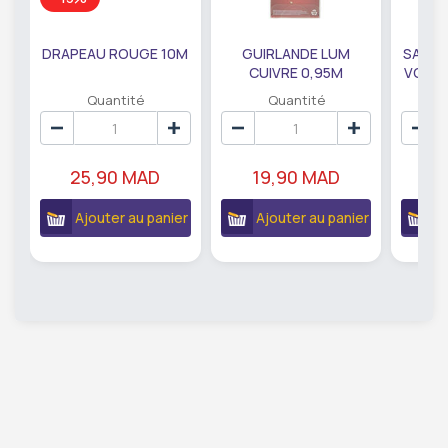
DRAPEAU ROUGE 10M
GUIRLANDE LUM
SAUMO
CUIVRE 0,95M
VODKA
DE79207
EC
Quantité
Quantité
25,90 MAD
19,90 MAD
18
Ajouter au panier
Ajouter au panier
A