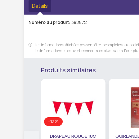
Détails
Numéro du produit:
382872
Les informations affichées peuvent être incomplètes ou obsolète
les informations et les avertissements les plus exacts. Pour plus
Produits similaires
-13%
DRAPEAU ROUGE 10M
GUIRLANDE