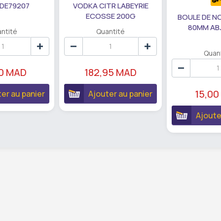
 DE79207
VODKA CITR LABEYRIE
ECOSSE 200G
BOULE DE N
80MM AB
ntité
Quantité
Quan
90 MAD
182,95 MAD
15,00
er au panier
Ajouter au panier
Ajoute