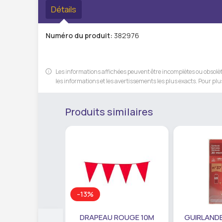
Détails
Numéro du produit:
382976
Les informations affichées peuvent être incomplètes ou obsolète
les informations et les avertissements les plus exacts. Pour plus
Produits similaires
-13%
DRAPEAU ROUGE 10M
GUIRLANDE