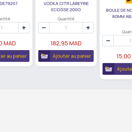
 DE79207
VODKA CITR LABEYRIE
ECOSSE 200G
BOULE DE N
80MM AB
ntité
Quantité
Quan
90 MAD
182,95 MAD
15,00
er au panier
Ajouter au panier
Ajoute