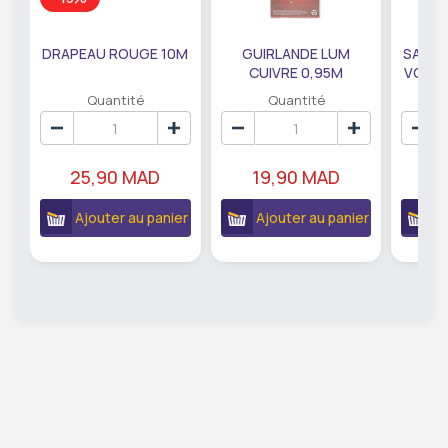
DRAPEAU ROUGE 10M
GUIRLANDE LUM
SAUMO
CUIVRE 0,95M
VODKA
DE79207
EC
Quantité
Quantité
25,90 MAD
19,90 MAD
18
Ajouter au panier
Ajouter au panier
A