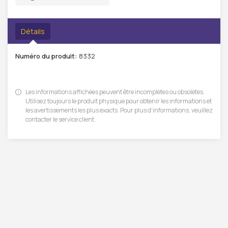
Détails
Numéro du produit:
8332
Les informations affichées peuvent être incomplètes ou obsolètes.
Utilisez toujours le produit physique pour obtenir les informations et
les avertissements les plus exacts. Pour plus d'informations, veuillez
contacter le service client.