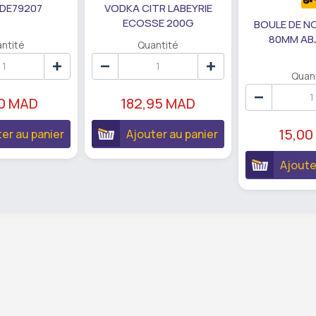
 DE79207
VODKA CITR LABEYRIE
ECOSSE 200G
BOULE DE N
80MM AB
ntité
Quantité
Quan
90 MAD
182,95 MAD
15,00
er au panier
Ajouter au panier
Ajoute