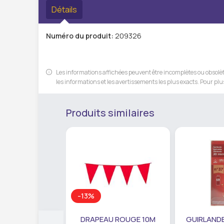
Détails
Numéro du produit:
209326
Les informations affichées peuvent être incomplètes ou obsolète
les informations et les avertissements les plus exacts. Pour plus
Produits similaires
-13%
DRAPEAU ROUGE 10M
GUIRLANDE