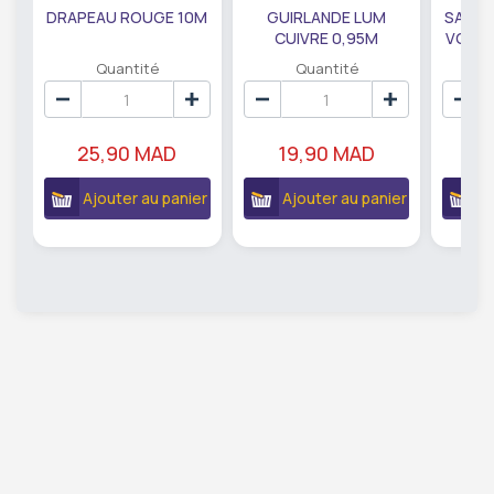
DRAPEAU ROUGE 10M
GUIRLANDE LUM
SAUMO
CUIVRE 0,95M
VODKA
DE79207
EC
Quantité
Quantité
25,90 MAD
19,90 MAD
18
Ajouter au panier
Ajouter au panier
A