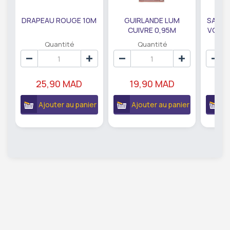
DRAPEAU ROUGE 10M
GUIRLANDE LUM
SAUMO
CUIVRE 0,95M
VODKA
DE79207
EC
Quantité
Quantité
25,90 MAD
19,90 MAD
18
Ajouter au panier
Ajouter au panier
A