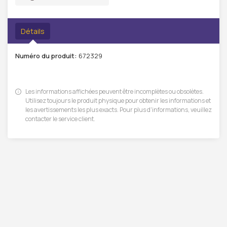
Détails
Numéro du produit:
672329
Les informations affichées peuvent être incomplètes ou obsolètes.
Utilisez toujours le produit physique pour obtenir les informations et
les avertissements les plus exacts. Pour plus d'informations, veuillez
contacter le service client.