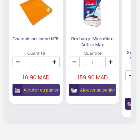
Chamoisine Jaune N°8.
Recharge Microfibre
Active Max
Compatible avec Balai
Serpil
Quantité
Quantité
Vileda
Abso
10,90 MAD
159,90 MAD
Ajouter au panier
Ajouter au panier
3
A