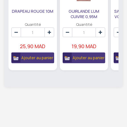
DRAPEAU ROUGE 10M
GUIRLANDE LUM
SAUMO
CUIVRE 0,95M
VODKA
DE79207
EC
Quantité
Quantité
25,90 MAD
19,90 MAD
18
Ajouter au panier
Ajouter au panier
A