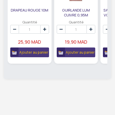
DRAPEAU ROUGE 10M
GUIRLANDE LUM
SAUMO
CUIVRE 0,95M
VODKA
DE79207
EC
Quantité
Quantité
25,90 MAD
19,90 MAD
18
Ajouter au panier
Ajouter au panier
A