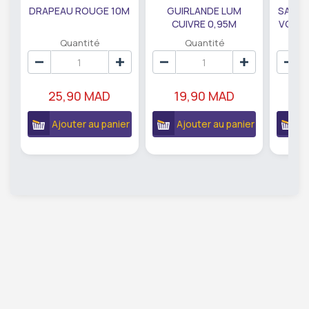
DRAPEAU ROUGE 10M
GUIRLANDE LUM
SAUMO
CUIVRE 0,95M
VODKA
DE79207
EC
Quantité
Quantité
25,90 MAD
19,90 MAD
18
Ajouter au panier
Ajouter au panier
A