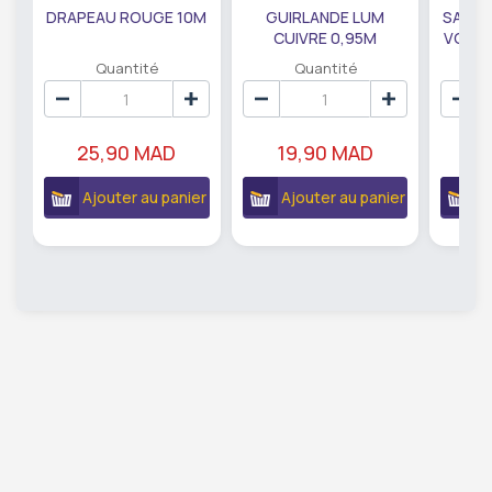
DRAPEAU ROUGE 10M
GUIRLANDE LUM
SAUMO
CUIVRE 0,95M
VODKA
DE79207
EC
Quantité
Quantité
25,90 MAD
19,90 MAD
18
Ajouter au panier
Ajouter au panier
A