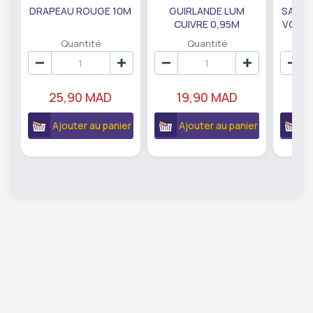
DRAPEAU ROUGE 10M
GUIRLANDE LUM
SAUMO
CUIVRE 0,95M
VODKA
DE79207
EC
Quantité
Quantité
25,90 MAD
19,90 MAD
18
Ajouter au panier
Ajouter au panier
A