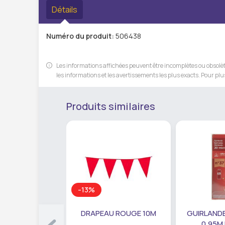
Détails
Numéro du produit:
506438
Les informations affichées peuvent être incomplètes ou obsolète
les informations et les avertissements les plus exacts. Pour plus
Produits similaires
-13%
DRAPEAU ROUGE 10M
GUIRLANDE
0,95M