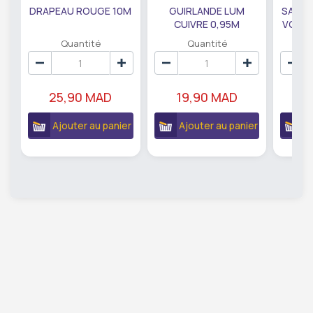
DRAPEAU ROUGE 10M
GUIRLANDE LUM
SAUMO
CUIVRE 0,95M
VODKA
DE79207
EC
Quantité
Quantité
25,90 MAD
19,90 MAD
18
Ajouter au panier
Ajouter au panier
A