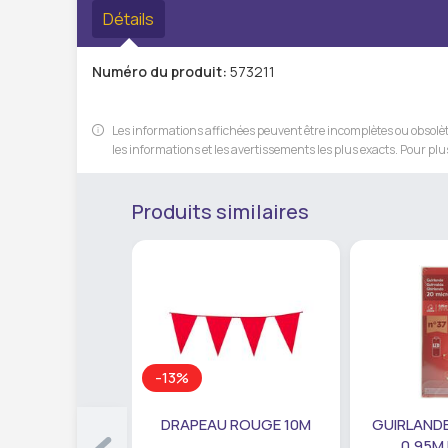
Détails
Numéro du produit:
573211
Les informations affichées peuvent être incomplètes ou obsolète
les informations et les avertissements les plus exacts. Pour plus
Produits similaires
-13%
DRAPEAU ROUGE 10M
GUIRLANDE
0,95M