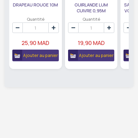
DRAPEAU ROUGE 10M
GUIRLANDE LUM
SAUMO
CUIVRE 0,95M
VODKA
DE79207
EC
Quantité
Quantité
25,90 MAD
19,90 MAD
18
Ajouter au panier
Ajouter au panier
A