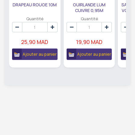
DRAPEAU ROUGE 10M
GUIRLANDE LUM
SAUMO
CUIVRE 0,95M
VODKA
DE79207
EC
Quantité
Quantité
25,90 MAD
19,90 MAD
18
Ajouter au panier
Ajouter au panier
A