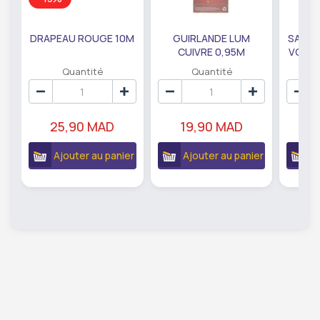
DRAPEAU ROUGE 10M
GUIRLANDE LUM
SAUMO
CUIVRE 0,95M
VODKA
DE79207
EC
Quantité
Quantité
25,90 MAD
19,90 MAD
18
Ajouter au panier
Ajouter au panier
A