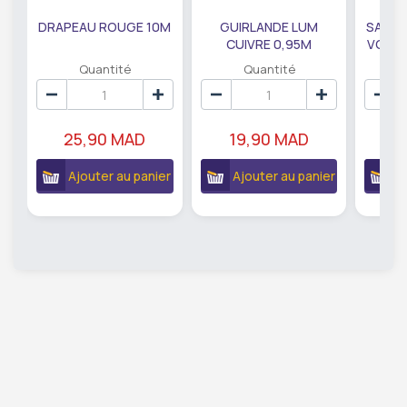
DRAPEAU ROUGE 10M
GUIRLANDE LUM
SAUMO
CUIVRE 0,95M
VODKA
DE79207
EC
Quantité
Quantité
25,90 MAD
19,90 MAD
18
Ajouter au panier
Ajouter au panier
A