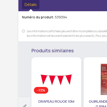
Détails
Numéro du produit:
539394
Les informations affichées peuvent être incomplètes ou obsolète
les informations et les avertissements les plus exacts. Pour plus
Produits similaires
-13%
DRAPEAU ROUGE 10M
GUIRLANDE
0,95M